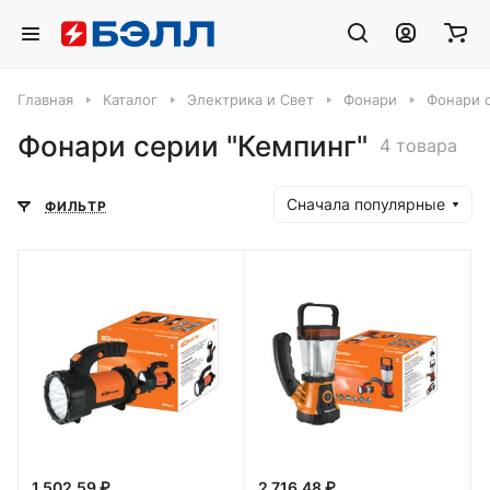
Главная
Каталог
Электрика и Свет
Фонари
Фонари 
Фонари серии "Кемпинг"
4 товара
Сначала популярные
ФИЛЬТР
1 502.59 ₽
2 716.48 ₽