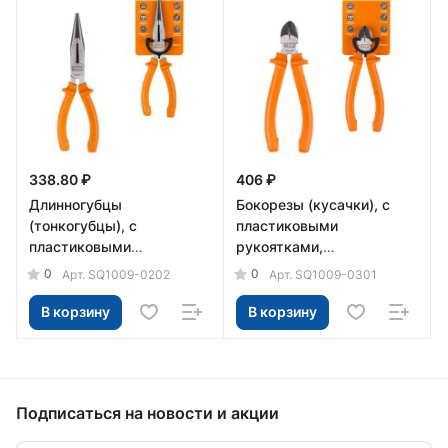
338.80 ₽
406 ₽
Длинногубцы
Бокорезы (кусачки), с
(тонкогубцы), с
пластиковыми
пластиковыми
рукоятками,
рукоятками,
углеродистая сталь, 160
0
0
Арт.
SQ1009-0202
Арт.
SQ1009-0301
углеродистая сталь, 180
мм, серия "Гранит" TDM
мм, серия "Гранит" TDM
В корзину
В корзину
Подписаться
на новости и акции