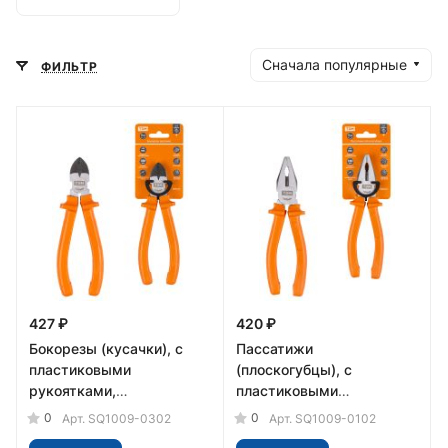
Сначала популярные
ФИЛЬТР
427 ₽
420 ₽
Бокорезы (кусачки), с
Пассатижи
пластиковыми
(плоскогубцы), с
рукоятками,
пластиковыми
углеродистая сталь, 180
рукоятками,
0
0
Арт.
SQ1009-0302
Арт.
SQ1009-0102
мм, серия "Гранит" TDM
углеродистая сталь, 180