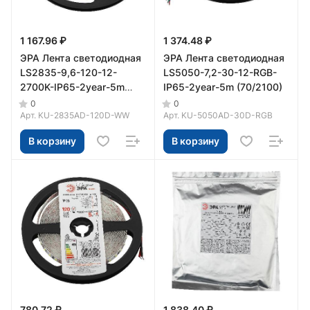
1 167.96 ₽
1 374.48 ₽
ЭРА Лента светодиодная
ЭРА Лента светодиодная
LS2835-9,6-120-12-
LS5050-7,2-30-12-RGB-
2700K-IP65-2year-5m
IP65-2year-5m (70/2100)
(80/2400)
0
0
Арт.
KU-2835AD-120D-WW
Арт.
KU-5050AD-30D-RGB
В корзину
В корзину
780.72 ₽
1 838.40 ₽