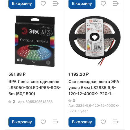
В корзину
В корзину
581.88 ₽
1 192.20 ₽
ЭРА Лента светодиодная
Светодиодная лента ЭРА
LS5050-30LED-IP65-RGB-
узкая 5мм LS2835 9,6-
5m (50/1500)
120-12-4000K-IP20-1
year-5m нейтральный
0
0
Арт.
5055398613856
белый свет
Арт.
2835-9,6-120-12-4000K-
IP20-1 year
В корзину
В корзину