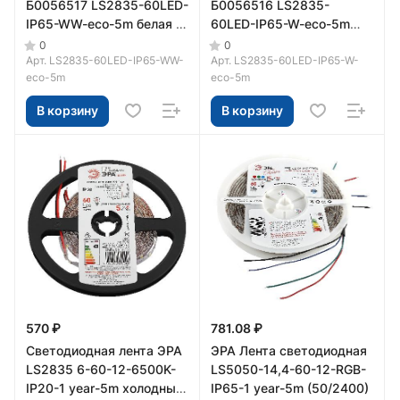
Б0056517 LS2835-60LED-
Б0056516 LS2835-
IP65-WW-eco-5m белая 5
60LED-IP65-W-eco-5m
м
белая 5 м
0
0
Арт.
LS2835-60LED-IP65-WW-
Арт.
LS2835-60LED-IP65-W-
eco-5m
eco-5m
В корзину
В корзину
570 ₽
781.08 ₽
Светодиодная лента ЭРА
ЭРА Лента светодиодная
LS2835 6-60-12-6500K-
LS5050-14,4-60-12-RGB-
IP20-1 year-5m холодный
IP65-1 year-5m (50/2400)