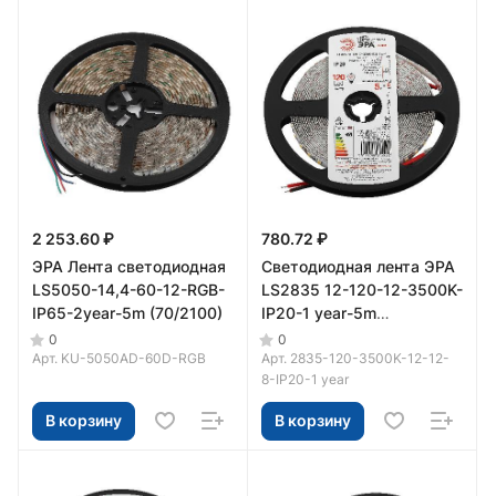
2 253.60 ₽
780.72 ₽
ЭРА Лента светодиодная
Светодиодная лента ЭРА
LS5050-14,4-60-12-RGB-
LS2835 12-120-12-3500K-
IP65-2year-5m (70/2100)
IP20-1 year-5m
нейтральный белый свет
0
0
Арт.
KU-5050AD-60D-RGB
Арт.
2835-120-3500K-12-12-
8-IP20-1 year
В корзину
В корзину