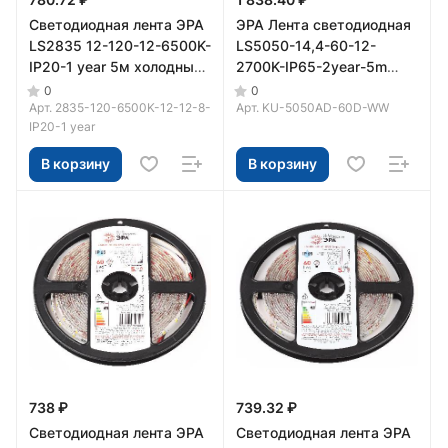
Светодиодная лента ЭРА
ЭРА Лента светодиодная
LS2835 12-120-12-6500K-
LS5050-14,4-60-12-
IP20-1 year 5м холодный
2700K-IP65-2year-5m
белый свет
(70/2100)
0
0
Арт.
2835-120-6500K-12-12-8-
Арт.
KU-5050AD-60D-WW
IP20-1 year
В корзину
В корзину
738 ₽
739.32 ₽
Светодиодная лента ЭРА
Светодиодная лента ЭРА