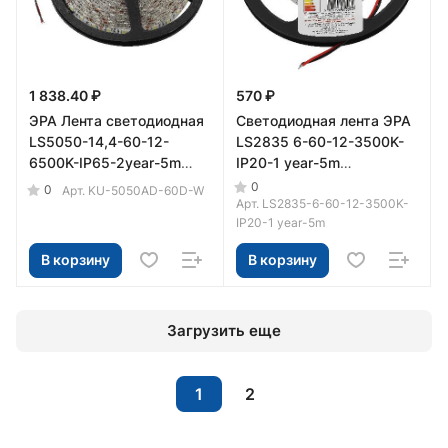
1 838.40 ₽
570 ₽
ЭРА Лента светодиодная
Светодиодная лента ЭРА
LS5050-14,4-60-12-
LS2835 6-60-12-3500K-
6500K-IP65-2year-5m
IP20-1 year-5m
(70/2100)
нейтральный белый свет
0
0
Арт.
KU-5050AD-60D-W
Арт.
LS2835-6-60-12-3500K-
IP20-1 year-5m
В корзину
В корзину
Загрузить еще
1
2