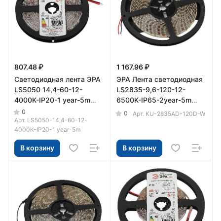
807.48 ₽
1 167.96 ₽
Светодиодная лента ЭРА
ЭРА Лента светодиодная
LS5050 14,4-60-12-
LS2835-9,6-120-12-
4000K-IP20-1 year-5m
6500K-IP65-2year-5m
нейтральный белый свет
(80/2400)
0
0
Арт.
KU-2835AD-120D-W
Арт.
LS5050-14,4-60-12-
4000K-IP20-1 year-5m
В корзину
В корзину