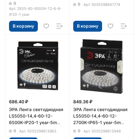
белый свет
0
0
Арт.
5055398641774
Арт.
2835-60-6500K-12-6-8-
IP20-1 year
В корзину
В корзину
686.40 ₽
849.36 ₽
ЭРА Лента светодиодная
ЭРА Лента светодиодная
LS5050-14,4-60-12-
LS5050-14,4-60-12-
6500K-IP20-1 year-5m
2700K-IP65-1 year-5m
(50/1000)
(50/2400)
0
0
Арт.
5055398613863
Арт.
5055398613948