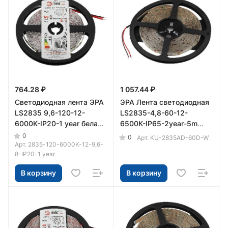
764.28 ₽
1 057.44 ₽
Светодиодная лента ЭРА
ЭРА Лента светодиодная
LS2835 9,6-120-12-
LS2835-4,8-60-12-
6000K-IP20-1 year белая
6500К-IP65-2year-5m
5м
(80/2400)
0
0
Арт.
KU-2835AD-60D-W
Арт.
2835-120-6000K-12-9,6-
8-IP20-1 year
В корзину
В корзину