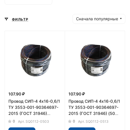
Сначала популярные
ФИЛЬТР
107.90 ₽
107.90 ₽
Провод СИП-4 4х16-0,6/1
Провод СИП-4 4х16-0,6/1
ТУ 3553-001-90364697-
ТУ 3553-001-90364697-
2015 (ГОСТ 31946)
2015 (ГОСТ 31946) (50м)
(200м) TDM
TDM
0
0
Арт.
SQ0112-0503
Арт.
SQ0112-0513