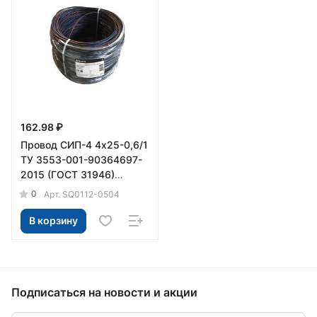
162.98 ₽
Провод СИП-4 4х25-0,6/1
ТУ 3553-001-90364697-
2015 (ГОСТ 31946)
(200м) TDM
0
Арт.
SQ0112-0504
В корзину
Подписаться
на новости и акции