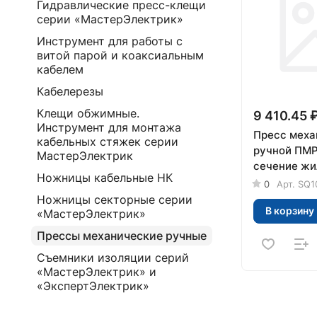
Гидравлические пресс-клещи
серии «МастерЭлектрик»
Инструмент для работы с
витой парой и коаксиальным
кабелем
Кабелерезы
Клещи обжимные.
9 410.45 
Инструмент для монтажа
Пресс меха
кабельных стяжек серии
ручной ПМР
МастерЭлектрик
сечение жи
Ножницы кабельные НК
мм² ), сери
0
Арт.
SQ1
"МастерЭле
Ножницы секторные серии
В корзину
«МастерЭлектрик»
Прессы механические ручные
Съемники изоляции серий
«МастерЭлектрик» и
«ЭкспертЭлектрик»