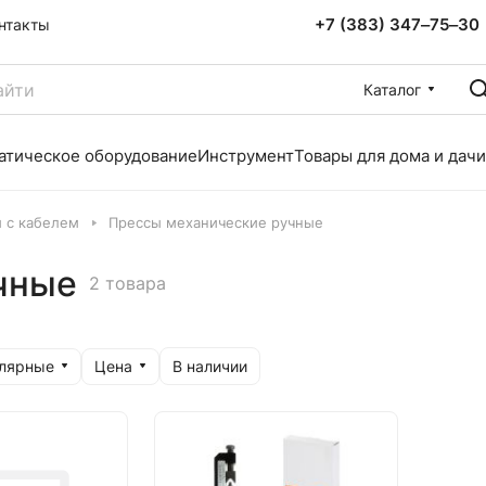
+7 (383) 347‒75‒30
нтакты
Каталог
атическое оборудование
Инструмент
Товары для дома и дачи
 с кабелем
Прессы механические ручные
чные
2 товара
улярные
Цена
В наличии