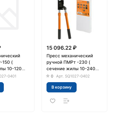
₽
15 096.22 ₽
нический
Пресс механический
-150 (
ручной ПМРт -230 (
лы 10-120
сечение жилы 10-240
я
мм² ), серия
027-0401
0
Арт.
SQ1027-0402
ктрик" TDM
"МастерЭлектрик" TDM
В корзину