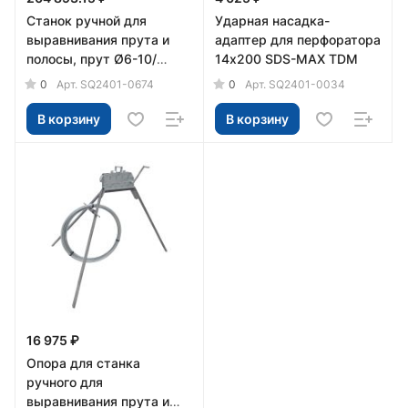
Станок ручной для
Ударная насадка-
выравнивания прута и
адаптер для перфоратора
полосы, прут Ø6-10/
14х200 SDS-MAX TDM
полоса 25-40 мм (упак. 1
0
0
Арт.
SQ2401-0674
Арт.
SQ2401-0034
шт.) TDM
В корзину
В корзину
16 975 ₽
Опора для станка
ручного для
выравнивания прута и