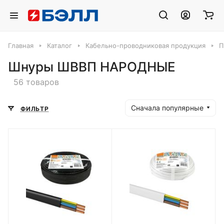
Главная
Каталог
Кабельно-проводниковая продукция
П
Шнуры ШВВП НАРОДНЫЕ
56 товаров
Сначала популярные
ФИЛЬТР