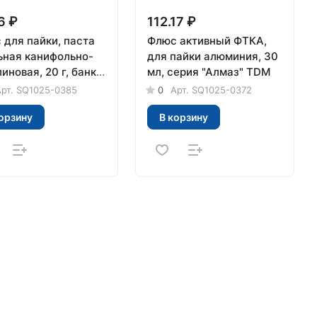
6 ₽
112.17 ₽
 для пайки, паста
Флюс активный ФТКА,
ьная канифольно-
для пайки алюминия, 30
иновая, 20 г, банка,
мл, серия "Алмаз" TDM
я "Алмаз" TDM
рт.
SQ1025-0385
0
Арт.
SQ1025-0372
орзину
В корзину