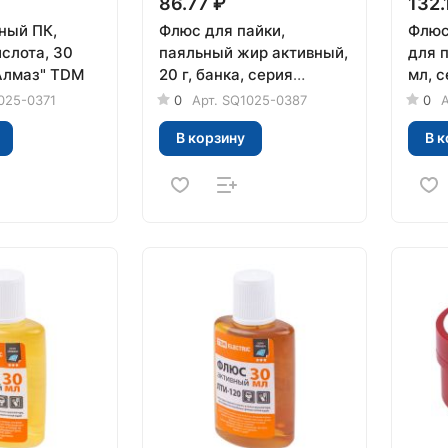
86.77 ₽
132.
ный ПК,
Флюс для пайки,
Флюс
слота, 30
паяльный жир активный,
для 
"Алмаз" TDM
20 г, банка, серия
мл, 
"Алмаз" TDM
025-0371
0
Арт.
SQ1025-0387
0
А
В корзину
В к