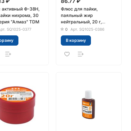
13 ₽
86.77 ₽
 активный Ф-38Н,
Флюс для пайки,
пайки нихрома, 30
паяльный жир
серия "Алмаз" TDM
нейтральный, 20 г,
банка, серия "Алмаз"
рт.
SQ1025-0377
0
Арт.
SQ1025-0386
TDM
орзину
В корзину