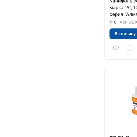
Канифоль с
марка "А", 1
серия "Алм
0
Арт.
SQ1
В корзину