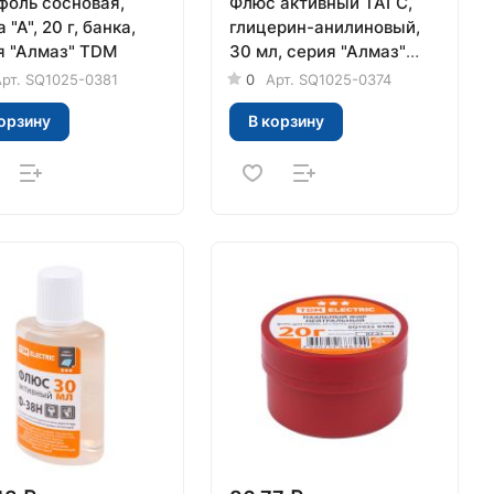
фоль сосновая,
Флюс активный ТАГС,
 "А", 20 г, банка,
глицерин-анилиновый,
я "Алмаз" TDM
30 мл, серия "Алмаз"
TDM
рт.
SQ1025-0381
0
Арт.
SQ1025-0374
орзину
В корзину