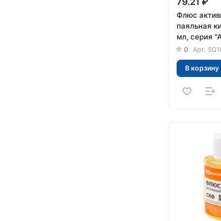
79.21 ₽
Флюс актив
паяльная ки
мл, серия 
0
Арт.
SQ1
В корзину