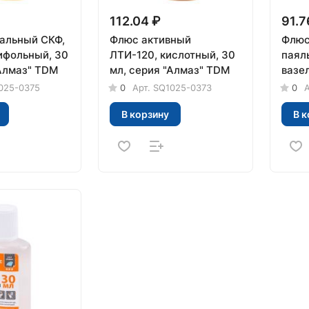
112.04 ₽
91.7
альный СКФ,
Флюс активный
Флюс
ифольный, 30
ЛТИ-120, кислотный, 30
паял
"Алмаз" TDM
мл, серия "Алмаз" TDM
вазел
сери
025-0375
0
Арт.
SQ1025-0373
0
А
В корзину
В к