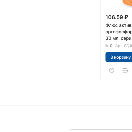
106.59 ₽
Флюс актив
ортофосфор
30 мл, сери
TDM
0
Арт.
SQ1
В корзину