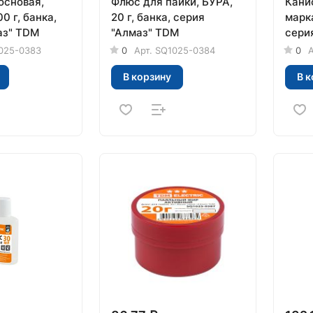
основая,
Флюс для пайки, БУРА,
Кани
00 г, банка,
20 г, банка, серия
марка
аз" TDM
"Алмаз" TDM
сери
025-0383
0
Арт.
SQ1025-0384
0
А
В корзину
В к