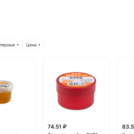
улярные
Цена
74.51 ₽
83.5