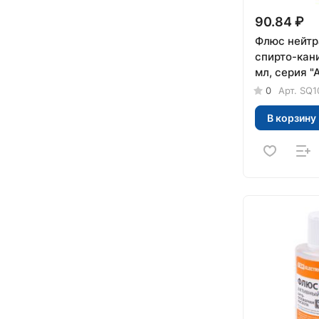
90.84 ₽
Флюс нейтр
спирто-кан
мл, серия 
0
Арт.
SQ1
В корзину