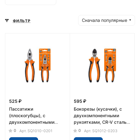
Сначала популярные
ФИЛЬТР
525 ₽
595 ₽
Пассатижи
Бокорезы (кусачки), с
(плоскогубцы), с
двухкомпонентными
двухкомпонентными
рукоятками, CR-V сталь,
рукоятками, CR-V сталь
180 мм, серия "Алмаз"
0
0
Арт.
SQ1010-0201
Арт.
SQ1012-0203
160 мм, серия "Алмаз"
TDM