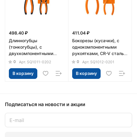
498.40 ₽
411.04 ₽
Длинногубцы
Бокорезы (кусачки), с
(тонкогубцы), с
однокомпонентными
двухкомпонентными
рукоятками, CR-V сталь,
рукоятками,CR-V сталь,
120 мм, серия "Алмаз"
0
0
Арт.
SQ1011-0202
Арт.
SQ1012-0201
160 мм, серия "Алмаз"
TDM
TDM
В корзину
В корзину
Подписаться
на новости и акции