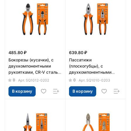
485.80 ₽
639.80 ₽
Бокорезы (кусачки), с
Пассатижи
двухкомпонентными
(плоскогубцы), с
рукоятками, CR-V сталь,
двухкомпонентными
160 мм, серия "Алмаз"
рукоятками, CR-V сталь
0
0
Арт.
SQ1012-0202
Арт.
SQ1010-0203
TDM
200 мм, серия "Алмаз"
TDM
В корзину
В корзину