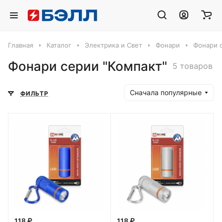
Главная
Каталог
Электрика и Свет
Фонари
Фонари 
Фонари серии "Компакт"
5 товаров
Сначала популярные
ФИЛЬТР
118 ₽
118 ₽