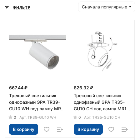
Сначала популярные
ФИЛЬТР
667.44 ₽
826.32 ₽
Трековый светильник
Трековый светильник
однофазный ЭРА TR39-
однофазный ЭРА TR35-
GU10 WH под лампу MR16
GU10 CH под лампу MR16
белый
хром
0
0
Арт.
TR39-GU10 WH
Арт.
TR35-GU10 CH
В корзину
В корзину