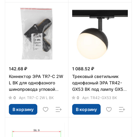
142.68 ₽
1 088.52 ₽
Коннектор ЭРА TR7-C 2W
Трековый светильник
L BK для однофазного
однофазный ЭРА TR42-
шинопровода угловой
GX53 BK под лампу GX53
черный
черный
0
0
Арт.
TR7-C 2W L BK
Арт.
TR42-GX53 BK
В корзину
В корзину