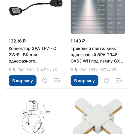
122.16 ₽
1 143 ₽
Коннектор ЭРА TR7 - C
Трековый светильник
2W-FL BK для
однофазный ЭРА TR46 -
однофазного
GX53 WH под лампу GX53
шинопровода гибкий
белый
0
0
Арт.
TR7 - C 2W-FL BK
Арт.
TR46 - GX53 WH
черный
В корзину
В корзину