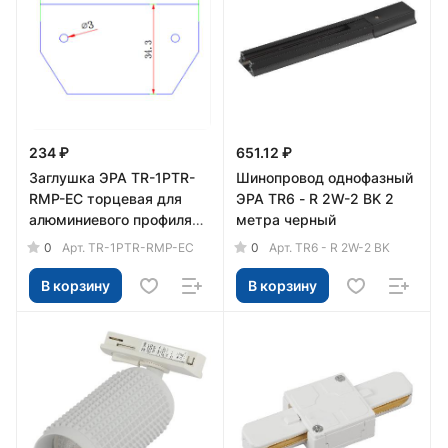
234 ₽
651.12 ₽
Заглушка ЭРА TR-1PTR-
Шинопровод однофазный
RMP-EC торцевая для
ЭРА TR6 - R 2W-2 BK 2
алюминиевого профиля
метра черный
2шт
0
0
Арт.
TR-1PTR-RMP-EC
Арт.
TR6 - R 2W-2 BK
В корзину
В корзину