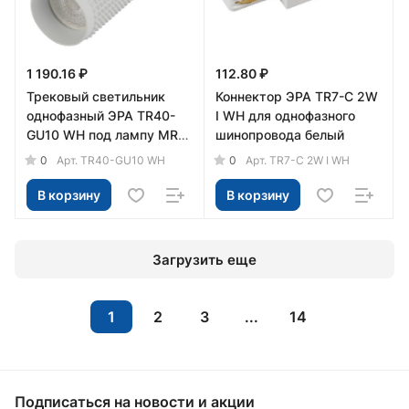
1 190.16 ₽
112.80 ₽
Трековый светильник
Коннектор ЭРА TR7-C 2W
однофазный ЭРА TR40-
I WH для однофазного
GU10 WH под лампу MR16
шинопровода белый
белый
0
0
Арт.
TR40-GU10 WH
Арт.
TR7-C 2W I WH
В корзину
В корзину
Загрузить еще
1
2
3
...
14
Подписаться
на новости и акции