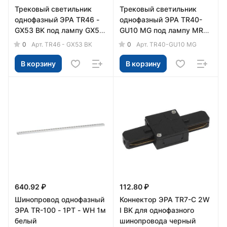
Трековый светильник
Трековый светильник
однофазный ЭРА TR46 -
однофазный ЭРА TR40-
GX53 BK под лампу GX53
GU10 MG под лампу MR16
черный
матовое золото
0
0
Арт.
TR46 - GX53 BK
Арт.
TR40-GU10 MG
В корзину
В корзину
640.92 ₽
112.80 ₽
Шинопровод однофазный
Коннектор ЭРА TR7-C 2W
ЭРА TR-100 - 1PT - WH 1м
I BK для однофазного
белый
шинопровода черный