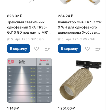
826.32 ₽
234.24 ₽
Трековый светильник
Коннектор ЭРА TR7-C 2W
однофазный ЭРА TR35-
X WH для однофазного
GU10 GD под лампу MR16
шинопровода Х-образный
золото
белый
0
0
Арт.
TR35-GU10 GD
Арт.
TR7-C 2W X WH
В корзину
В корзину
1 143 ₽
1 251.60 ₽