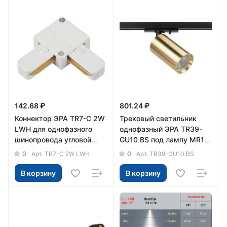
142.68 ₽
801.24 ₽
Коннектор ЭРА TR7-C 2W
Трековый светильник
LWH для однофазного
однофазный ЭРА TR39-
шинопровода угловой
GU10 BS под лампу MR16
белый
латунь
0
0
Арт.
TR7-C 2W LWH
Арт.
TR39-GU10 BS
В корзину
В корзину