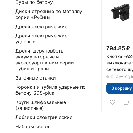
Буры по бетону
Диски отрезные по металлу
серии «Рубин»
Дрели электрические
Дрели электрические
ударные
794.85 ₽
Дрели-шуруповёрты
Кнопка FA2
аккумуляторные и
аксессуары к ним серии
выключател
Рубин и Гранит
сетевого ш
СШ-280, T
0
Арт.
SQ1
Заточные станки
Коронки и зубила ударные по
В корзину
бетону SDS-plus
Круги шлифовальные
(зачистные)
Лобзики электрические
Наборы сверл