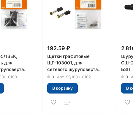
192.59 ₽
2 81
-5/1BEK,
Щетки графитовые
Шуру
ь для
ЩГ-103001, для
СШ-28
уруповерта
сетевого шуруповерта
БЗП, 
DM
СШ-280, 2 шт. в
TDM
030-0103
0
Арт.
SQ1030-0102
0
А
комплекте, TDM
В корзину
В к