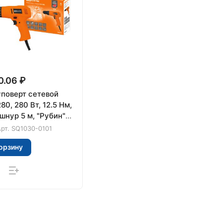
0.06 ₽
поверт сетевой
0, 280 Вт, 12.5 Нм,
шнур 5 м, "Рубин"
рт.
SQ1030-0101
орзину