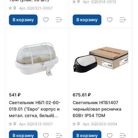
0
Арт.
SQ0314-0012
0
Арт.
SQ0321-0007
В корзину
В корзину
541 ₽
675.61 ₽
Светильник НБП 02-60-
Светильник НПБ1407
019.01 ("Евро" корпус и
черный/овал ресничка
метал. сетка, белый)
60Вт IP54 TDM
TDM
0
0
Арт.
SQ0312-0007
Арт.
SQ0303-0054
В корзину
В корзину