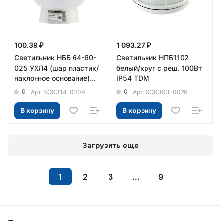
100.39 ₽
1 093.27 ₽
Светильник НББ 64-60-
Светильник НПБ1102
025 УХЛ4 (шар пластик/
белый/круг с реш. 100Вт
наклонное основание)
IP54 TDM
инд.упак. TDM
0
0
Арт.
SQ0314-0009
Арт.
SQ0303-0026
В корзину
В корзину
Загрузить еще
1
2
3
...
9