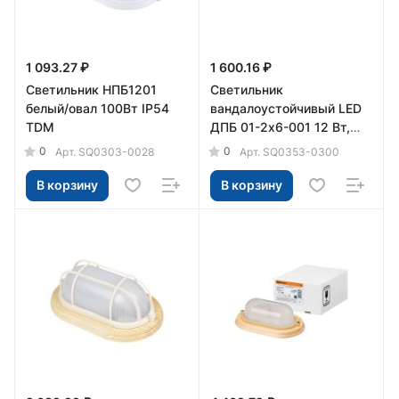
1 093.27 ₽
1 600.16 ₽
Светильник НПБ1201
Светильник
белый/овал 100Вт IP54
вандалоустойчивый LED
TDM
ДПБ 01-2х6-001 12 Вт,
1000 лм, 4000 К, IP40
0
0
Арт.
SQ0303-0028
Арт.
SQ0353-0300
TDM
В корзину
В корзину