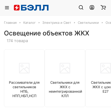
Главная
Каталог
Электрика и Свет
Светильники
Ос
Освещение объектов ЖКХ
174 товара
Рассеиватели для
Светильники для
Светильник
светильников
ЖКХ с
ЖКХ с цок
НПБ,
неинтегрированной
Е27
НПП,НБП,НСП
КЛЛ