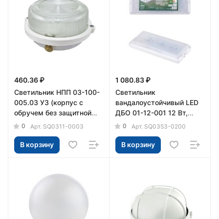
460.36 ₽
1 080.83 ₽
Светильник НПП 03-100-
Светильник
005.03 У3 (корпус с
вандалоустойчивый LED
обручем без защитной
ДБО 01-12-001 12 Вт,
решетки, белый) TDM
1000 лм, 4000 К, IP54
0
0
Арт.
SQ0311-0003
Арт.
SQ0353-0200
TDM
В корзину
В корзину