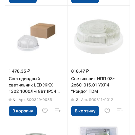
1 478.35 ₽
818.47 ₽
Светодиодный
Светильник НПП 03-
светильник LED ЖКХ
2х60-015.01 УХЛ4
1302 1000Лм 8Вт IP54
"Рондо" TDM
TDM
0
0
Арт.
SQ0329-0035
Арт.
SQ0311-0012
В корзину
В корзину