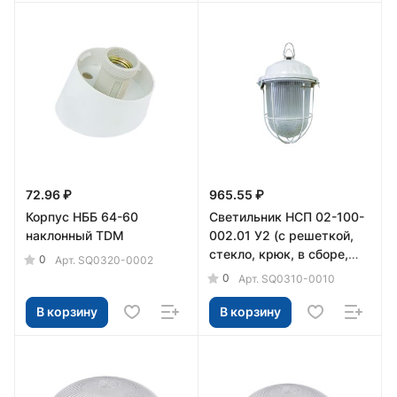
72.96 ₽
965.55 ₽
Корпус НББ 64-60
Светильник НСП 02-100-
наклонный TDM
002.01 У2 (с решеткой,
стекло, крюк, в сборе,
0
Арт.
SQ0320-0002
инд.упак) TDM
0
Арт.
SQ0310-0010
В корзину
В корзину