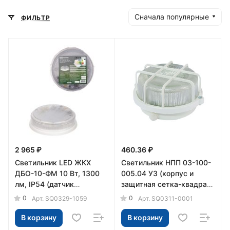
Сначала популярные
ФИЛЬТР
2 965 ₽
460.36 ₽
Светильник LED ЖКХ
Светильник НПП 03-100-
ДБО-10-ФМ 10 Вт, 1300
005.04 У3 (корпус и
лм, IP54 (датчик
защитная сетка-квадрат,
движения) TDM
белый) TDM
0
0
Арт.
SQ0329-1059
Арт.
SQ0311-0001
В корзину
В корзину