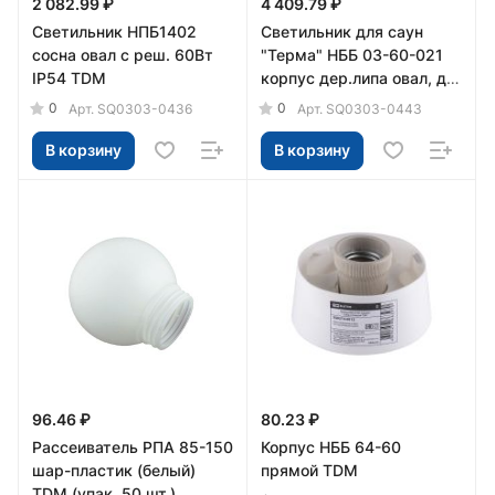
2 082.99 ₽
4 409.79 ₽
Светильник НПБ1402
Светильник для саун
сосна овал с реш. 60Вт
"Терма" НББ 03-60-021
IP54 TDM
корпус дер.липа овал, до
+140°C, 60 Вт, IP65 TDM
0
0
Арт.
SQ0303-0436
Арт.
SQ0303-0443
В корзину
В корзину
96.46 ₽
80.23 ₽
Рассеиватель РПА 85-150
Корпус НББ 64-60
шар-пластик (белый)
прямой TDM
TDM (упак. 50 шт.)