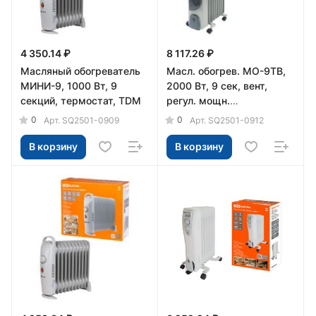
4 350.14 ₽
8 117.26 ₽
Масляный обогреватель
Масл. обогрев. МО-9ТВ,
МИНИ-9, 1000 Вт, 9
2000 Вт, 9 сек, вент,
секций, термостат, TDM
регул. мощн.
(800/1200/2000+400 Вт),
0
0
Арт.
SQ2501-0909
Арт.
SQ2501-0912
термостат, TDM
В корзину
В корзину