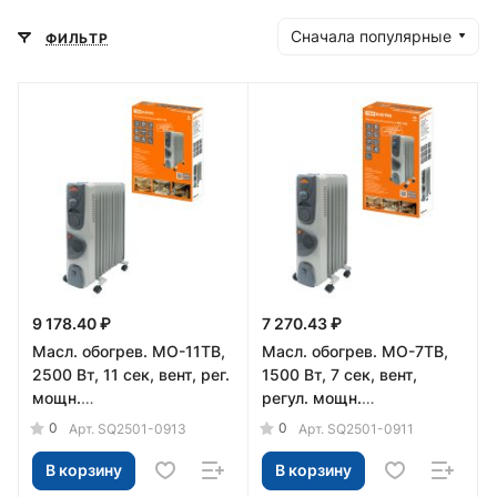
Сначала популярные
ФИЛЬТР
9 178.40 ₽
7 270.43 ₽
Масл. обогрев. МО-11ТВ,
Масл. обогрев. МО-7ТВ,
2500 Вт, 11 сек, вент, рег.
1500 Вт, 7 сек, вент,
мощн.
регул. мощн.
(1000/1500/2500+400
(600/900/1500+400 Вт),
0
0
Арт.
SQ2501-0913
Арт.
SQ2501-0911
Вт), термостат, TDM
термостат, TDM
В корзину
В корзину