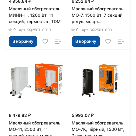
4 958.84 ₽
6 252.94 ₽
Масляный обогреватель
Масляный обогреватель
МИНИ-11, 1200 Вт, 11
МО-7, 1500 Вт, 7 секций,
секций, термостат, TDM
регул. мощн.
(550/950/1500 Вт),
0
0
Арт.
SQ2501-0910
Арт.
SQ2501-0901
термостат, TDM
В корзину
В корзину
8 479.82 ₽
5 993.07 ₽
Масляный обогреватель
Масляный обогреватель
МО-11, 2500 Вт, 11
МО-7К, чёрный, 1500 Вт,
секций, регул. мощн.
7 сек, рег. мощ.