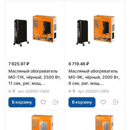
7 625.97 ₽
6 719.46 ₽
Масляный обогреватель
Масляный обогреватель
МО-11К, чёрный, 2500 Вт,
МО-9К, чёрный, 2000 Вт,
11 сек, рег. мощ.
9 сек, рег. мощ.
(1000/1500/2500 Вт),
(800/1200/2000 Вт),
0
0
Арт.
SQ2501-0906
Арт.
SQ2501-0905
термостат, TDM
термостат, TDM
В корзину
В корзину