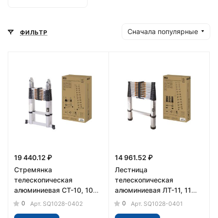
Сначала популярные
ФИЛЬТР
19 440.12 ₽
14 961.52 ₽
Стремянка
Лестница
телескопическая
телескопическая
алюминиевая СТ-10, 10
алюминиевая ЛТ-11, 11
ступеней h=3200 мм,
ступеней, h=3200 мм,
0
0
Арт.
SQ1028-0402
Арт.
SQ1028-0401
"Алмаз" TDM
"Алмаз" TDM