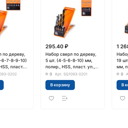
295.40 ₽
1 26
 по дереву,
Набор сверл по дереву,
Набо
5-6-7-8-9-10)
5 шт. (4-5-6-8-10) мм,
19 шт
 HSS, пласт.
полир., HSS, пласт. уп.,
мм, п
" TDM
"Рубин" TDM
пласт
093-0202
0
Арт.
SQ1093-0201
0
А
TDM
В корзину
В к