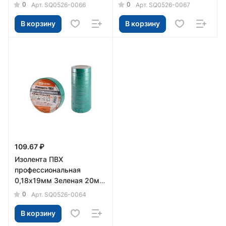
TDM
зеленая 20м TDM
0
0
Арт.
SQ0526-0066
Арт.
SQ0526-0067
В корзину
В корзину
109.67 ₽
Изолента ПВХ
профессиональная
0,18х19мм Зеленая 20м
TDM
0
Арт.
SQ0526-0064
В корзину