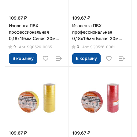
109.67 ₽
109.67 ₽
Изолента ПВХ
Изолента ПВХ
профессиональная
профессиональная
0,18х19мм Синяя 20м
0,18х19мм Белая 20м
TDM
TDM
0
0
Арт.
SQ0526-0065
Арт.
SQ0526-0061
В корзину
В корзину
109.67 ₽
109.67 ₽