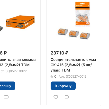
6 ₽
237.10 ₽
инительная клемма
Соединительная клемма
13 (2,5мм2) TDM
СК-415 (2,5мм2) (5 шт/
упак) TDM
рт.
SQ0527-0022
0
Арт.
SQ0527-0013
орзину
В корзину