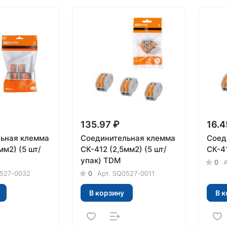
135.97 ₽
16.4
ьная клемма
Соединительная клемма
Соед
мм2) (5 шт/
СК-412 (2,5мм2) (5 шт/
СК-4
упак) TDM
0
А
527-0032
0
Арт.
SQ0527-0011
В корзину
В к