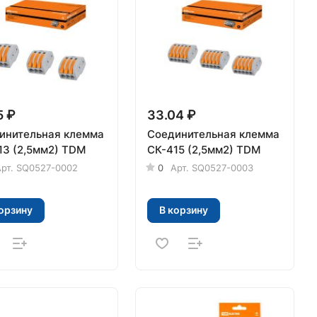
5 ₽
33.04 ₽
инительная клемма
Соединительная клемма
13 (2,5мм2) TDM
СК-415 (2,5мм2) TDM
рт.
SQ0527-0002
0
Арт.
SQ0527-0003
орзину
В корзину