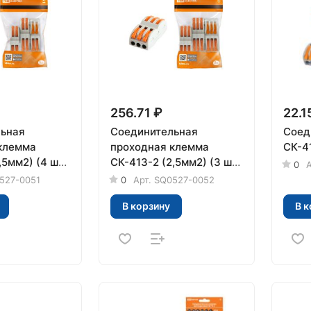
256.71 ₽
22.1
ьная
Соединительная
Соед
клемма
проходная клемма
СК-4
СК-413-2 (2,5мм2) (3 шт/
0
А
упак) TDM
527-0051
0
Арт.
SQ0527-0052
В корзину
В к