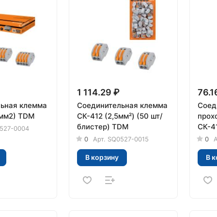
1 114.29 ₽
76.1
ьная клемма
Соединительная клемма
Соед
5мм2) TDM
СК-412 (2,5мм²) (50 шт/
прох
блистер) TDM
527-0004
0
Арт.
SQ0527-0015
0
А
В корзину
В к