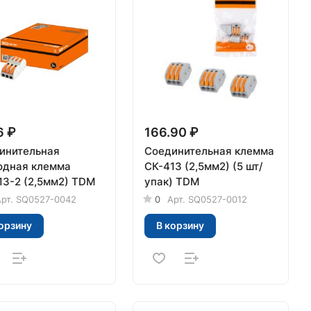
6 ₽
166.90 ₽
инительная
Соединительная клемма
одная клемма
СК-413 (2,5мм2) (5 шт/
СК-413-2 (2,5мм2) TDM
упак) TDM
рт.
SQ0527-0042
0
Арт.
SQ0527-0012
орзину
В корзину