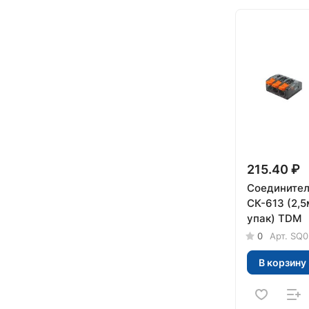
215.40 ₽
Соединител
СК-613 (2,5
упак) TDM
0
Арт.
SQ0
В корзину